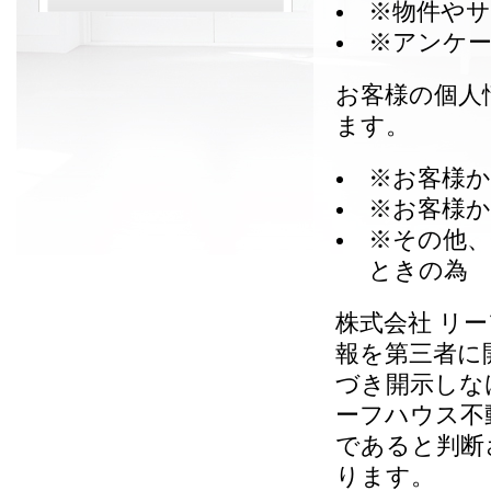
※物件や
※アンケ
お客様の個人
ます。
※お客様
※お客様
※その他、
ときの為
株式会社 リ
報を第三者に
づき開示しな
ーフハウス不
であると判断
ります。